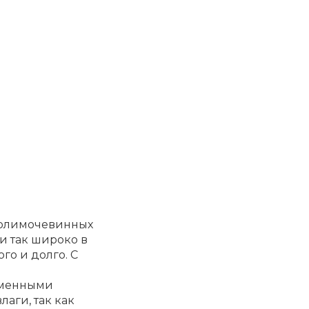
полимочевинных
ли так широко в
го и долго. С
ременными
аги, так как