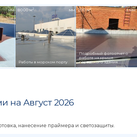
2
2
мм
8000 м
мм
200 м
3 мм
Подробный фотоотчет о
работе на крыше
Работы в морском порту
городского здания
и на Август 2026
отовка, нанесение праймера и светозащиты.