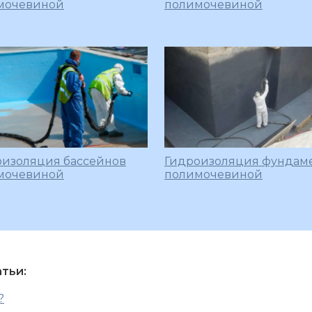
мочевиной
полимочевиной
оизоляция бассейнов
Гидроизоляция фундам
мочевиной
полимочевиной
тьи:
?