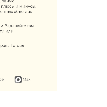
сшовную
 плюсы и минусы.
енных объектах
и. Задавайте там
ети или
рала. Готовы
be
Max