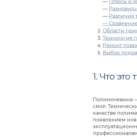
—
Плюсы и 
—
Разновидн
—
Различия 
— Сравнение
Области пр
Технология 
Ремонт пов
Выбор подря
1. Что это
Полимочевина —
смол. Технически
качестве полиме
появлением нов
эксплуатационны
профессионалами