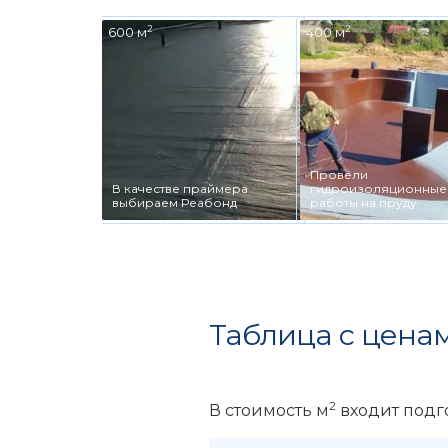
2
2
600 м
мм
400 м
Провели
В качестве праймера
гидроизоляционные
выбираем Реабонд
работы на пруду
Таблица с ценам
2
В стоимость м
входит подг