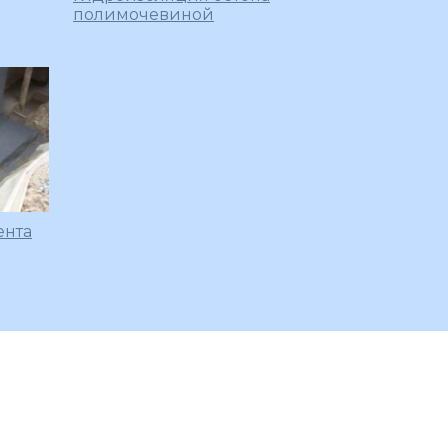
полимочевиной
ента