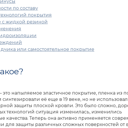
минусы
ости по составу
технологий покрытия
 с жидкой резиной
именения
гидроизоляции
реждений
дчика или самостоятельное покрытие
 такое?
 это напыляемое эластичное покрытие, пленка из 
 синтезировали её еще в 19 веке, но не использова
рной защиты плоской кровли. Это было сложно, доро
ых технологий ситуация изменилась, изменились
е качества. Теперь она активно применяется сов
 для защиты различных сложных поверхностей от вл