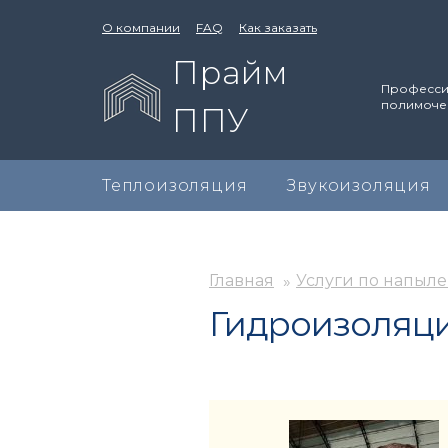
О компании
FAQ
Как заказать
Прайм
Професси
полимоче
ППУ
Теплоизоляция
Звукоизоляция
Главная
Услуги по напыл
Гидроизоляци