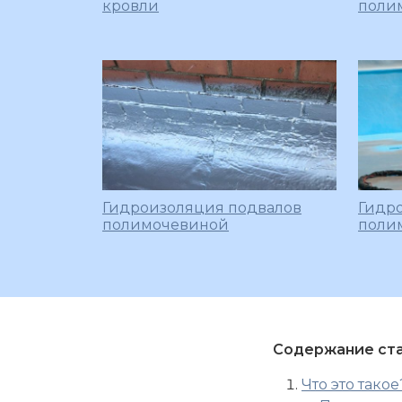
кровли
поли
Гидроизоляция подвалов
Гидр
полимочевиной
поли
Содержание ста
Что это такое