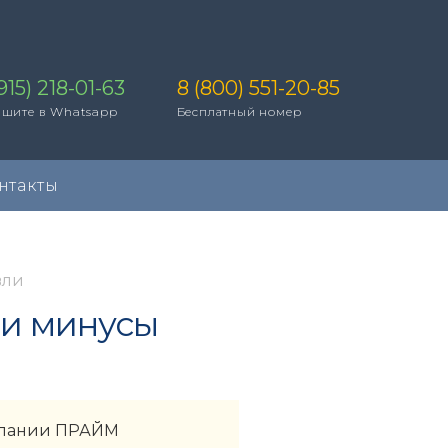
915) 218-01-63
8 (800) 551-20-85
шите в Whatsapp
Бесплатный номер
нтакты
вли
 и минусы
омпании ПРАЙМ