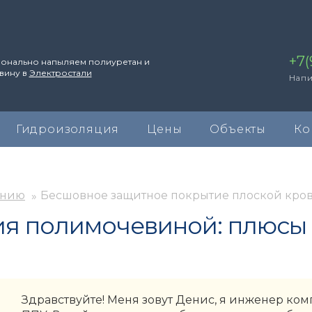
+7(
онально напыляем полиуретан и
вину в
Электростали
Напи
Гидроизоляция
Цены
Объекты
Ко
ению
Бесшовное защитное покрытие плоской кро
я полимочевиной: плюсы
Здравствуйте! Меня зовут Денис, я инженер к