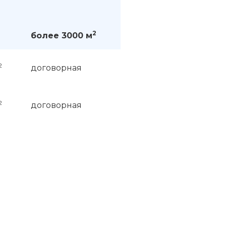
2
более 3000 м
2
договорная
2
договорная