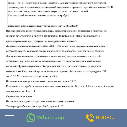
Whatsapp
8-800..